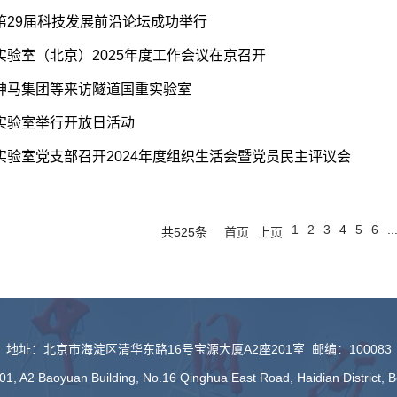
第29届科技发展前沿论坛成功举行
实验室（北京）2025年度工作会议在京召开
神马集团等来访隧道国重实验室
实验室举行开放日活动
实验室党支部召开2024年度组织生活会暨党员民主评议会
1
2
3
4
5
6
..
共525条
首页
上页
地址：北京市海淀区清华东路16号宝源大厦A2座201室 邮编：100083
1, A2 Baoyuan Building, No.16 Qinghua East Road, Haidian District, 