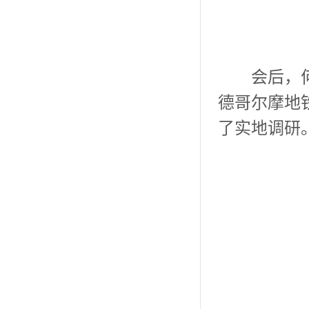
会后，
德哥尔摩地
了
实地
调研