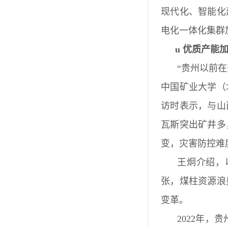
现代化、智能化
电化一体化集群
u
优质产能
“贵州以前
中国矿业大学（
访时表示，与山
瓦斯突出矿井多
变，灾害防控难
王炯介绍，
张，煤柱资源浪
变革。
2022年