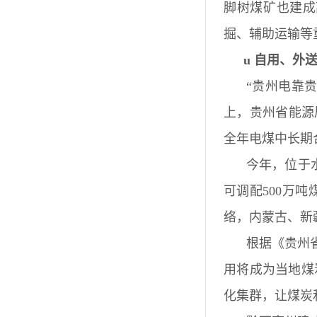
脚树煤矿也建成
掘、辅助运输等
u
自用、外
“贵州电靠
上，贵州省能源
全年电煤中长期
今年，位于
可调配500万
络，内蒙古、新
根据《贵州
用将成为当地煤
化集群，让煤炭