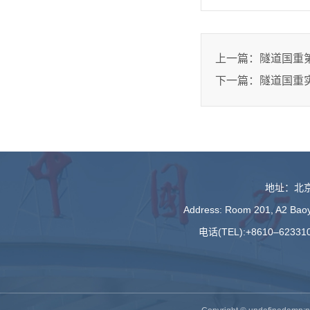
上一篇：
隧道国重
下一篇：
隧道国重
地址：北京
Address: Room 201, A2 Baoyu
电话(TEL):+8610–623310