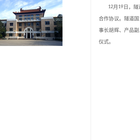
12
月
19
日，隧
合作协议。隧道国
事长胡辉、产品副
仪式。