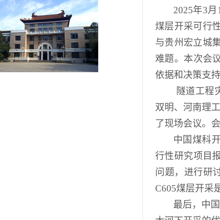
202
5年3月
煤层开采可行性
与贵州宏立城
难题
。
本次
会
依据和决策支
隧道工程
双明、河南理
了现场会议
。
中国煤科
行性
研究
项目
问题，进行研
C605煤层开采
最后，
中