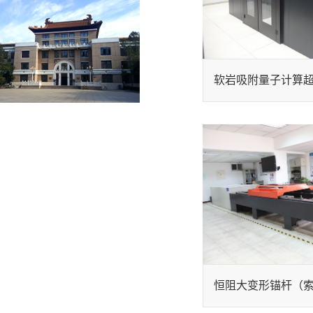
软岩吸附量子计算超级
恒阻大变形锚杆（