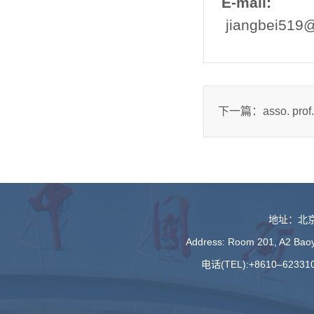
E-mail:
jiangbei519
下一篇：
asso. pro
地址：北京
Address: Room 201, A2 Baoyu
电话(TEL):+8610–623310