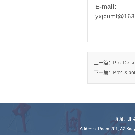
E-mail:
yxjcumt@163
上一篇：
Prof.Dejia
下一篇：
Prof. Xia
地址：北京
Address: Room 201, A2 Baoyu