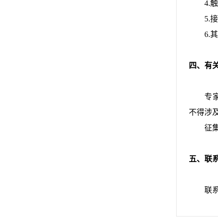
4.触
5.接
6.其
四、有
专家信
不得涉
征集时
五、联
联系人：