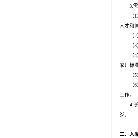
3.需
（1）
人才和
（2）
（3）
（4）
家）标
（5）
（6）
工作。
4.长
岁。
二、入