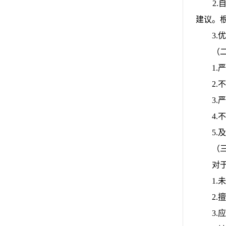
2.自
建议。
3.优
（二
1.严
2.不
3.严
4.不
5.及
（三
对于有
1.未
2.擅
3.应