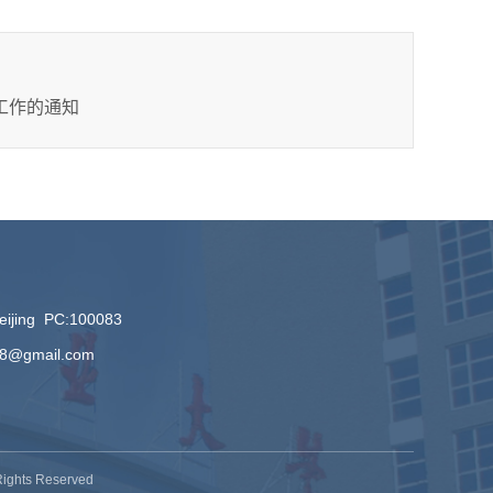
报工作的通知
Beijing PC:100083
08@gmail.com
hts Reserved