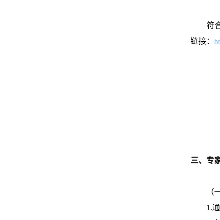
符合条
链接：
h
三、专
（一
1.通