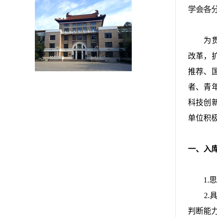
学会各
为贯彻
改革，
推荐、
者、青
科技创
单位积
一、入
1.思
2.具
判断能