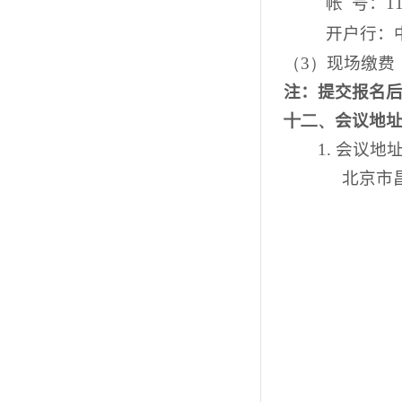
帐
号：
1
开户行：
（3）
现场缴费
注：提交报名
十二、
会议地
1.
会议地
北京市