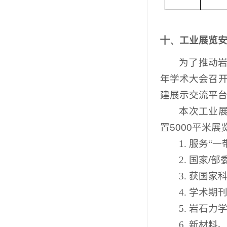
十、
工业展览
为了推动
年学术大会召开
建展示交流平
本次工业展
置
5000
平米展
1.
服务“一
2.
国家
/
部
3.
获国家
4.
学术期
5.
岩石力
6.
新材料