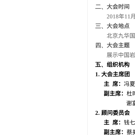
二、
大会时间
2018
年
11
三、
大会地点
北京九华
四、
大会主题
展示中国岩
五、
组织机构
1.
大会主席团
主
席：
冯
副主席：
杜
谢
2.
顾问委员会
主
席：
钱
副主席：
蔡