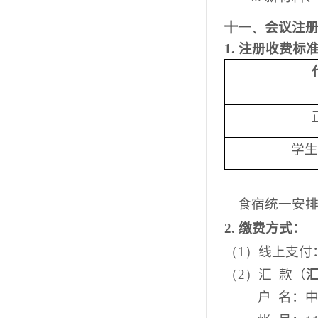
十一、
会议注
1.
注册
收费标
学生
食宿统一安
2.
缴费方式：
（1）
线上支付
（2）
汇
款（
户
名：