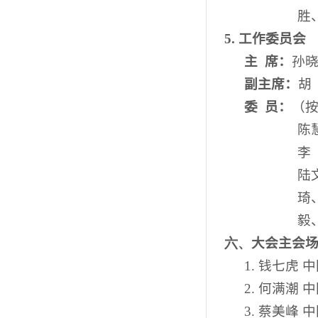
胜
5.
工作委员会
主
席：
孙
副主席：
胡
委
员：
（
陈
李
陆
琦
毅
六、
大会主会
1.
钱七虎 
2.
何满潮 
3.
蔡美峰 