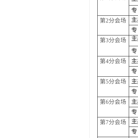
专
主
第
2
分会场
专
主
第
3
分会场
专
第
4
分会场
主
专
第
5
分会场
主
专
第
6
分会场
主
专
主
第
7
分会场
专