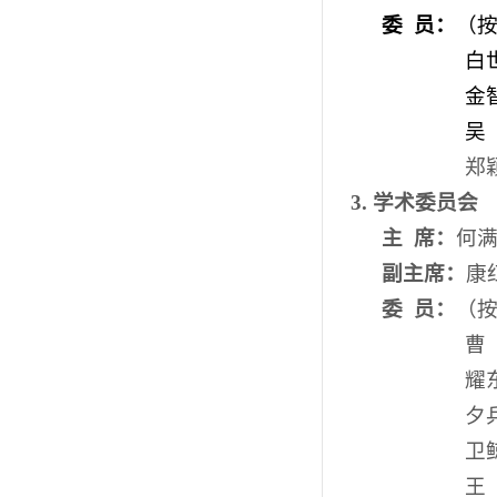
委
员：
（
白
金
吴
郑
3.
学术委员会
主
席：
何
副主席：
康
委
员：
（
曹
耀
夕
卫
王