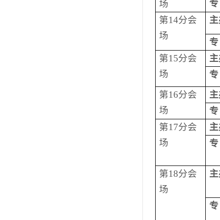
专
场
第
14
分会
主
场
专
第
15
分会
主
场
专
第
16
分会
主
场
专
第
17
分会
主
场
专
第
18
分会
主
场
专