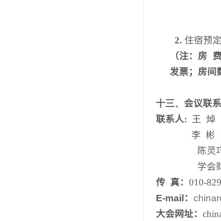
2.
住宿预
（注：房
发票；房间
十三、
会议联
联系人
:
王
焯
1
李
彬
1
陈灵
学会
传
真：
010-8
E-mail
：
china
大会网址：
chin