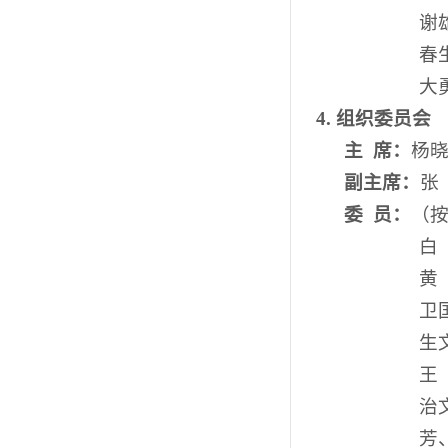
谢
春
大
4.
组织委员会
主
席：
杨
副主席：
张
委
员：
（
白
黄
卫
生
王
治
芳