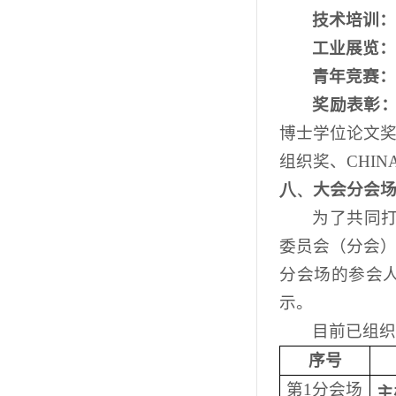
技术培训
工业展览
青年竞赛
奖励表彰
博士学位论文
组织奖、
CHINA
八、
大会分会
为了共同
委员会（分会
分会场的参会
示。
目前已组
序号
第
1
分会场
主