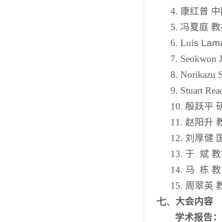
4.
康红普 
5.
冯夏庭 
6.
Lu
í
s Lam
7.
Seokwon 
8.
Norikazu 
9.
Stuart Re
10.
殷跃平 
11.
赵阳升 
12.
刘厚健 
13.
于
斌 
14.
马
栋 
15.
周翠英 
七、
大会内容
学术报告