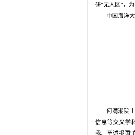
研
“
无人区
”
，为
中国海洋大
何满潮院士
信息等交叉学
我、至诚报国”