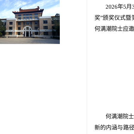
2026
年
5
月
奖
”
颁奖仪式暨
何满潮院士应
何满潮院
新的内涵与路径